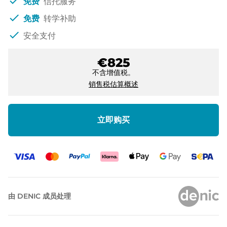
check
免费
信托服务
check
免费
转学补助
check
安全支付
€825
不含增值税。
销售税估算概述
立即购买
由 DENIC 成员处理