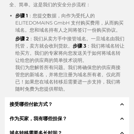
全、简单。这是我们的安全分步流程：
步骤 1
：您提交数据，向作为受托人的
ELITEDOMAINS GmbH 支付购买费用，从而购买
域名。您和域名持有人之间将签订一份购买协议。
步骤 2
：我们从卖方手中接管域名。一旦域名由我们
托管，卖方就会收到货款。
步骤 3
：我们将域名转让
给买方。我们的专家将向您发送关于如何将域名转
让给您的供应商的简单技术说明。
我们为您解答所有问题。我们将确保您的供应商接
管您的新域名，并将您注册为域名所有者。仅此而
已！如果您在域名转移后需要进一步支持，我们将
随时免费为您提供帮助。
expand_less
接受哪些付款方式？
expand_less
作为买家，我有哪些担保？
我们使用 SEPA 作为预付费，并使用 STRIPE 作为支
付服务提供商，以提供可用的支付方式，例如：信用
expand_less
域名转移需要多长时间？
卡、PayPal、Klarna、ApplePay、GooglePay、支
作为买方，我们始终向您保证以下证券。这就是我们的